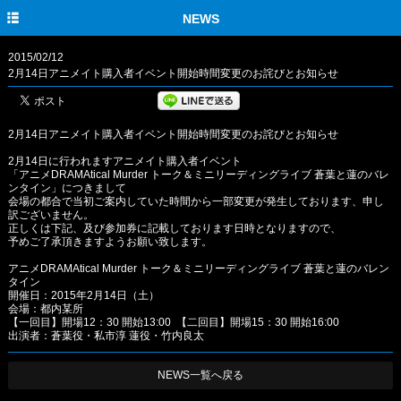
HOME
NEWS
NEWS
2015/02/12
2月14日アニメイト購入者イベント開始時間変更のお詫びとお知らせ
EVENT
STORY
2月14日アニメイト購入者イベント開始時間変更のお詫びとお知らせ
CHARACTER
2月14日に行われますアニメイト購入者イベント
「アニメDRAMAtical Murder トーク＆ミニリーディングライブ 蒼葉と蓮のバレ
ンタイン」につきまして
CAST & STAFF
会場の都合で当初ご案内していた時間から一部変更が発生しております、申し
訳ございません。
MOVIE
正しくは下記、及び参加券に記載しております日時となりますので、
予めご了承頂きますようお願い致します。
GOODS
アニメDRAMAtical Murder トーク＆ミニリーディングライブ 蒼葉と蓮のバレン
タイン
Blu-ray&DVD&CD
開催日：2015年2月14日（土）
会場：都内某所
【一回目】開場12：30 開始13:00 【二回目】開場15：30 開始16:00
TWITTER
出演者：蒼葉役・私市淳 蓮役・竹内良太
NEWS一覧へ戻る