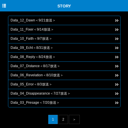
HOME
STORY
NEWS
Data_12_Dawn＜9/21放送＞
EVENT
Data_11_Fixer＜9/14放送＞
STORY
Data_10_Faith＜9/7放送＞
Data_09_Echt＜8/31放送＞
CHARACTER
Data_08_Reply＜8/24放送＞
CAST & STAFF
Data_07_Distance＜8/17放送＞
MOVIE
Data_06_Revelation＜8/10放送＞
GOODS
Data_05_Error＜8/3放送＞
Data_04_Disappearance＜7/27放送＞
Blu-ray&DVD&CD
Data_03_Presage＜7/20放送＞
TWITTER
1
2
＞